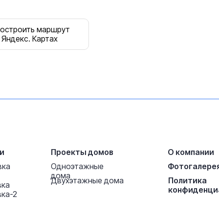
остроить маршрут
 Яндекс. Картах
и
Проекты домов
О компании
вка
Одноэтажные
Фотогалере
дома
Двухэтажные дома
Политика
вка
конфиденци
ка-2