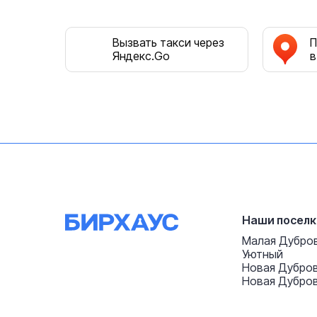
Вызвать такси через
П
Яндекс.Go
в
Наши поселк
Малая Дубро
Уютный
Новая Дубро
Новая Дубров