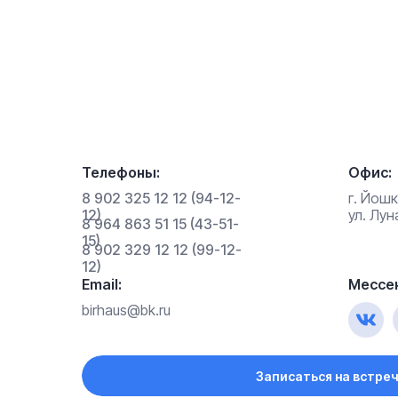
Телефоны:
Офис:
8 902 325 12 12 (94-12-
г. Йош
12)
ул. Лу
8 964 863 51 15 (43-51-
15)
8 902 329 12 12 (99-12-
12)
Email:
Мессе
birhaus@bk.ru
Записаться на встреч