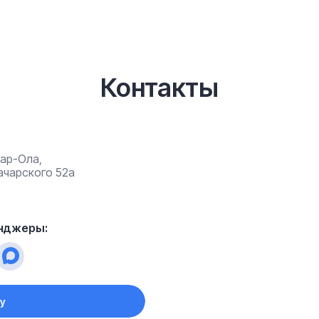
Контакты
кар-Ола,
начарского 52а
нджеры:
у